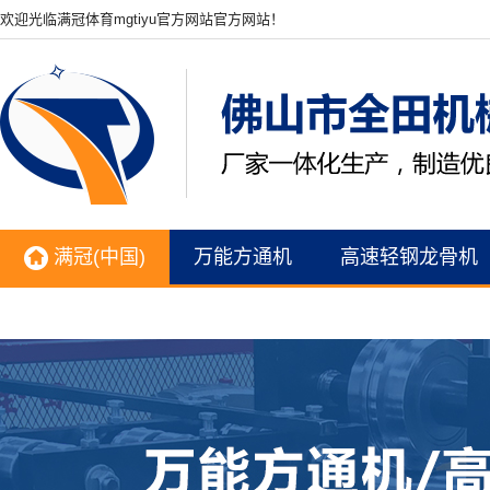
欢迎光临满冠体育mgtiyu官方网站官方网站！
满冠(中国)
万能方通机
高速轻钢龙骨机
联系我们