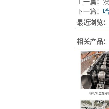
上一篇：
下一篇：
哈
最近浏览
相关产品
哈密38主龙骨