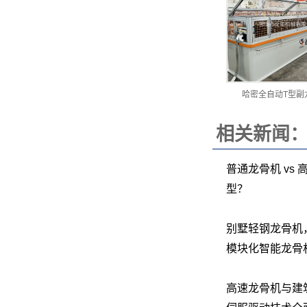
哈密全自动T型副
相关新闻
普通龙骨机 vs
型？
别墅轻钢龙骨机
模块化智能龙骨
高速龙骨机与建