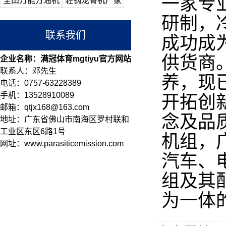
一家专
全田万能方通机
轻钢龙骨机厂家
研制，
联系我们
成功成
供货商
企业名称：满冠体育mgtiyu官方网站
联系人：邓先生
养，现
电话：0757-63228389
手机：13528910089
开拓创
邮箱：qtjx168@163.com
念及品
地址：广东省佛山市南海区罗村联和
工业区东区6路1号
机组，
网址：www.parasiticemission.com
汽车、
组及其
为一体