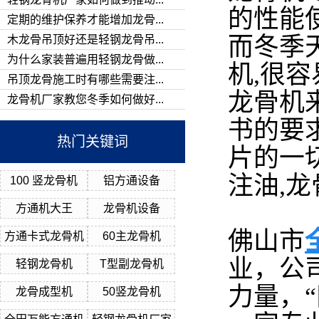
的性能
定期的维护保养才能增加龙骨...
而冬季
木龙骨吊顶好还是轻钢龙骨吊...
为什么家装普遍用轻钢龙骨做...
机,很
吊顶龙骨施工时有哪些需要注...
龙骨机
龙骨机厂家教您冬季如何做好...
书的要
热门关键词
片的一
注油,
100 竖龙骨机
铝方通设备
方通机大王
龙骨机设备
佛山市
方通卡式龙骨机
60主龙骨机
业，公
轻钢龙骨机
T型副龙骨机
力量，
龙骨成型机
50竖龙骨机