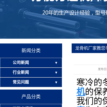
龙骨机厂家教您
新闻分类
公司新闻
发布日
行业新闻
寒冷的
常见问题
机
的保
产品分类
我们的