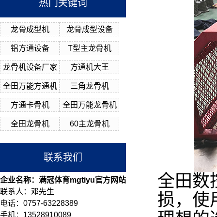
热门关键词
龙骨成型机
龙骨成型设备
铝方通设备
T型主龙骨机
龙骨机设备厂家
方通机大王
全田万能方通机
三角龙骨机
方通卡骨机
全田万能龙骨机
全田龙骨机
60主龙骨机
联系我们
全田数
企业名称：满冠体育mgtiyu官方网站
联系人：邓先生
损，使
电话：0757-63228389
手机：13528910089