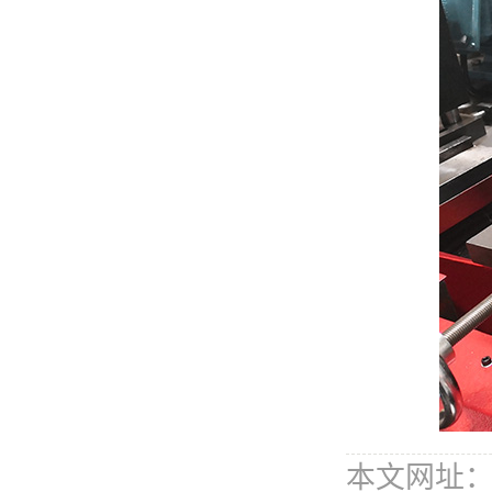
本文网址：/pr