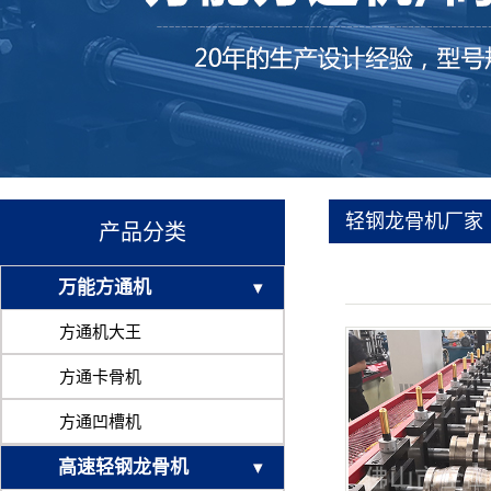
轻钢龙骨机厂家
产品分类
万能方通机
方通机大王
方通卡骨机
方通凹槽机
高速轻钢龙骨机