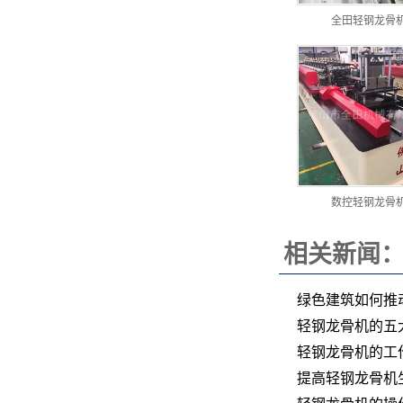
全田轻钢龙骨
数控轻钢龙骨
相关新闻
绿色建筑如何推
轻钢龙骨机的五
轻钢龙骨机的工
提高轻钢龙骨机