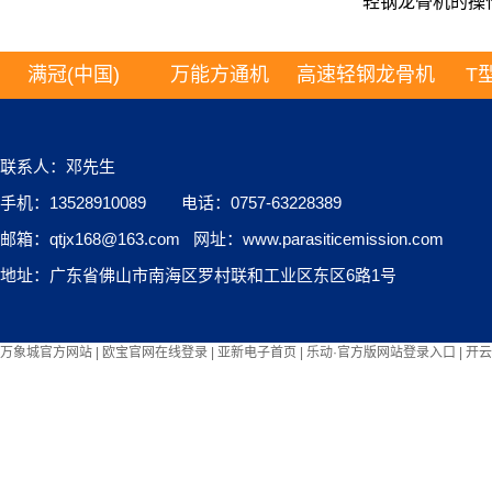
轻钢龙骨机的操
满冠(中国)
万能方通机
高速轻钢龙骨机
T
联系人：邓先生
手机：13528910089 电话：0757-63228389
邮箱：qtjx168@163.com 网址：www.parasiticemission.com
地址：广东省佛山市南海区罗村联和工业区东区6路1号
万象城官方网站
|
欧宝官网在线登录
|
亚新电子首页
|
乐动·官方版网站登录入口
|
开云