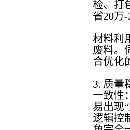
检、打
省20万
材料利
废料。
合优化
3. 质
一致性
易出现
逻辑控
角完全