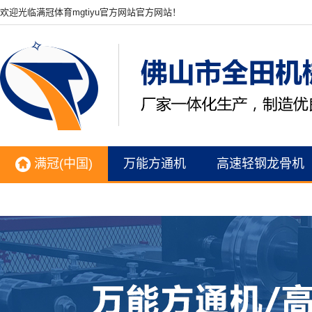
欢迎光临满冠体育mgtiyu官方网站官方网站！
满冠(中国)
万能方通机
高速轻钢龙骨机
联系我们