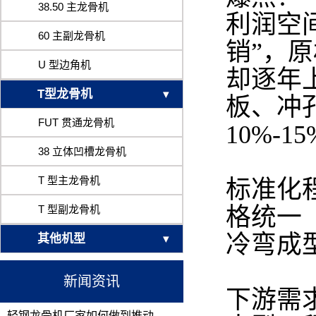
38.50 主龙骨机
利润空
60 主副龙骨机
销”，
U 型边角机
却逐年
T型龙骨机
板、冲
FUT 贯通龙骨机
10%-1
38 立体凹槽龙骨机
T 型主龙骨机
标准化程
T 型副龙骨机
格统一（
冷弯成
其他机型
新闻资讯
下游需
轻钢龙骨机厂家如何做到推动...