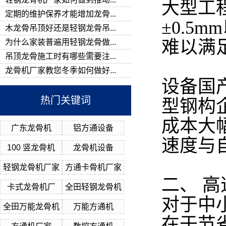
大型工
定期的维护保养才能增加龙骨...
±0.
木龙骨吊顶好还是轻钢龙骨吊...
难以满
为什么家装普遍用轻钢龙骨做...
吊顶龙骨施工时有哪些需要注...
龙骨机厂家教您冬季如何做好...
设备国
热门关键词
型钢构
成本大
广东龙骨机
铝方通设备
速度与
100 竖龙骨机
龙骨机设备
轻钢龙骨机厂家
方通卡骨机厂家
二、 高
卡式龙骨机厂
全田轻钢龙骨机
对于中
全田万能龙骨机
万能方通机
在于节