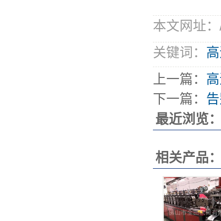
本文网址：/ne
关键词：
高
上一篇：
高
下一篇：
告
最近浏览
相关产品