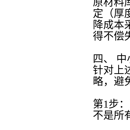
原材料
定（厚度
降成本
得不偿
四、 
针对上
略，避
第1步
不是所