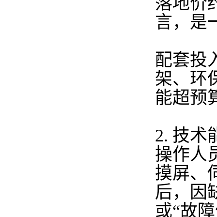
落地价
言，是
配套投
架、环
能超预
2. 技
操作人
摸屏、
后，因
或“故障