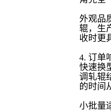
外观品
辊，生
收时更
4. 订
快速换
调轧辊
的时间从
小批量