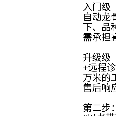
入门级（
自动龙
下、品
需承担
升级级（
+远程
万米的
售后响
第二步