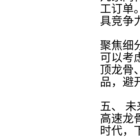
工订单
具竞争
聚焦细
可以考
顶龙骨
品，避
五、 未
高速龙
时代，