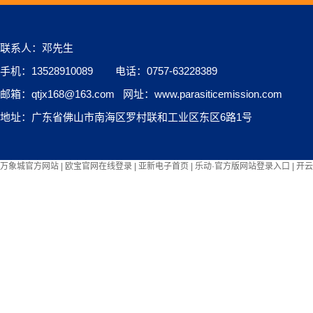
联系人：邓先生
手机：13528910089 电话：0757-63228389
邮箱：qtjx168@163.com 网址：www.parasiticemission.com
地址：广东省佛山市南海区罗村联和工业区东区6路1号
万象城官方网站
|
欧宝官网在线登录
|
亚新电子首页
|
乐动·官方版网站登录入口
|
开云