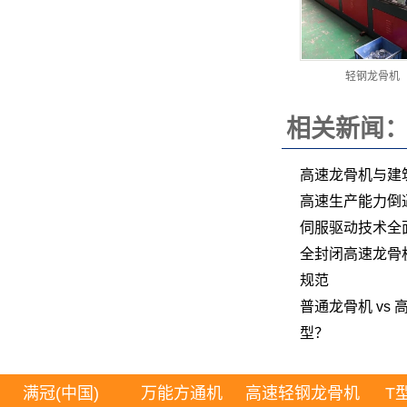
轻钢龙骨机
相关新闻
高速龙骨机与建
高速生产能力倒
伺服驱动技术全面
全封闭高速龙骨
规范
普通龙骨机 vs
型？
满冠(中国)
万能方通机
高速轻钢龙骨机
T