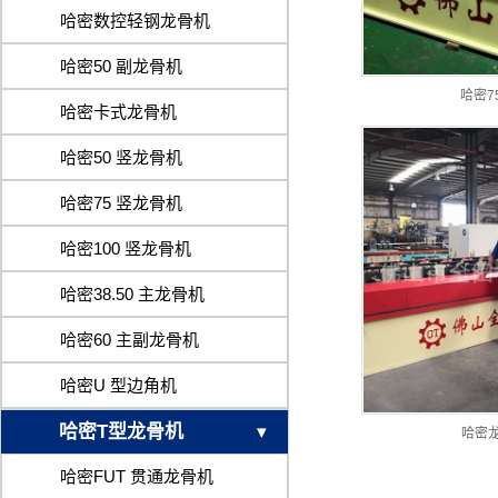
哈密数控轻钢龙骨机
哈密50 副龙骨机
哈密7
哈密卡式龙骨机
哈密50 竖龙骨机
哈密75 竖龙骨机
哈密100 竖龙骨机
哈密38.50 主龙骨机
哈密60 主副龙骨机
哈密U 型边角机
哈密T型龙骨机
哈密
哈密FUT 贯通龙骨机