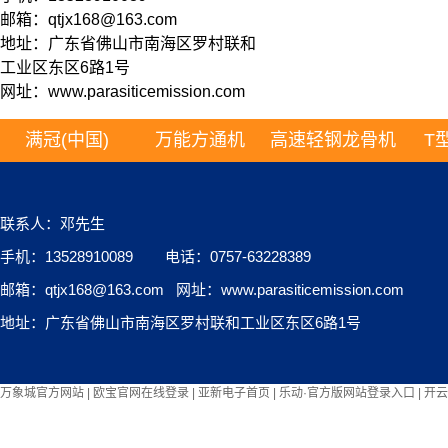
邮箱：qtjx168@163.com
地址：广东省佛山市南海区罗村联和
工业区东区6路1号
网址：www.parasiticemission.com
满冠(中国)
万能方通机
高速轻钢龙骨机
T
联系人：邓先生
手机：13528910089 电话：0757-63228389
邮箱：qtjx168@163.com 网址：www.parasiticemission.com
地址：广东省佛山市南海区罗村联和工业区东区6路1号
万象城官方网站
|
欧宝官网在线登录
|
亚新电子首页
|
乐动·官方版网站登录入口
|
开云