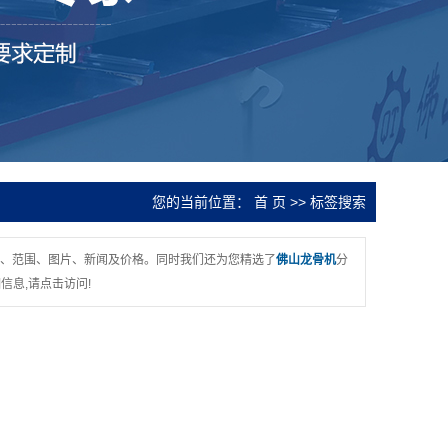
您的当前位置：
首 页
>> 标签搜索
、范围、图片、新闻及价格。同时我们还为您精选了
佛山龙骨机
分
息,请点击访问!