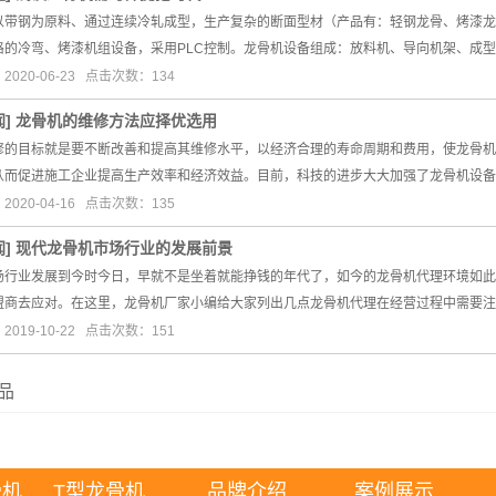
以带钢为原料、通过连续冷轧成型，生产复杂的断面型材（产品有：轻钢龙骨、烤漆龙
格的冷弯、烤漆机组设备，采用PLC控制。龙骨机设备组成：放料机、导向机架、成
020-06-23 点击次数：134
闻
]
龙骨机的维修方法应择优选用
修的目标就是要不断改善和提高其维修水平，以经济合理的寿命周期和费用，使龙骨机
从而促进施工企业提高生产效率和经济效益。目前，科技的进步大大加强了龙骨机设备
020-04-16 点击次数：135
闻
]
现代龙骨机市场行业的发展前景
场行业发展到今时今日，早就不是坐着就能挣钱的年代了，如今的龙骨机代理环境如此
盟商去应对。在这里，龙骨机厂家小编给大家列出几点龙骨机代理在经营过程中需要注
019-10-22 点击次数：151
品
骨机
T型龙骨机
品牌介绍
案例展示