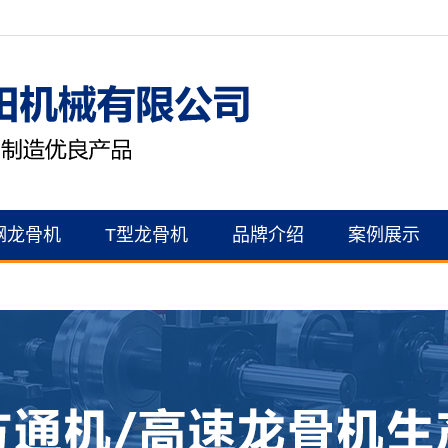
钢龙骨机
T型龙骨机
品牌介绍
案例展示
公司简介
案例展示
资质证书
联系我们