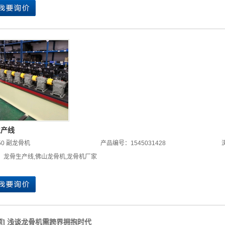
生产线
50 副龙骨机
产品编号：1545031428
：
龙骨生产线
,
佛山龙骨机
,
龙骨机厂家
题
]
浅谈龙骨机需跨界拥抱时代