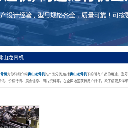
佛山龙骨机
龙骨机
为你详细介绍
佛山龙骨机
的产品分类,包括
佛山龙骨机
下的所有产品的用途、型号
资讯、价格行情、展会信息、图片资料等，在全国地区获得用户好评，欲了解更多详细信