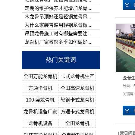
定期的维护保养才能增加龙骨...
木龙骨吊顶好还是轻钢龙骨吊...
为什么家装普遍用轻钢龙骨做...
吊顶龙骨施工时有哪些需要注...
龙骨机厂家教您冬季如何做好...
热门关键词
全田万能龙骨机
卡式龙骨机生产
龙骨
分类：
方通卡骨机
全田高速龙骨机
关键词
100 竖龙骨机
轻钢卡式龙骨机
龙骨机设备厂家
方通卡式龙骨机
龙骨机设备
全田龙骨机
[
常见问