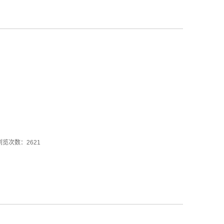
浏览次数：2621