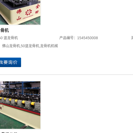
龙骨机
50 竖龙骨机
产品编号：1545450008
：
佛山龙骨机
,
50竖龙骨机
,
龙骨机机械