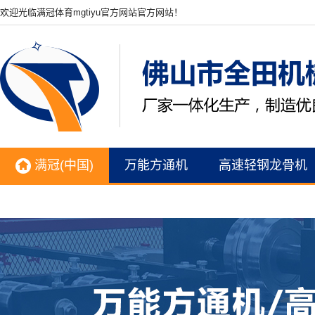
欢迎光临满冠体育mgtiyu官方网站官方网站！
满冠(中国)
万能方通机
高速轻钢龙骨机
联系我们