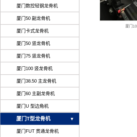
厦门数控轻钢龙骨机
厦门50 副龙骨机
厦门1
厦门卡式龙骨机
厦门50 竖龙骨机
厦门75 竖龙骨机
厦门100 竖龙骨机
厦门38.50 主龙骨机
厦门60 主副龙骨机
厦门U 型边角机
厦门T型龙骨机
厦门FUT 贯通龙骨机