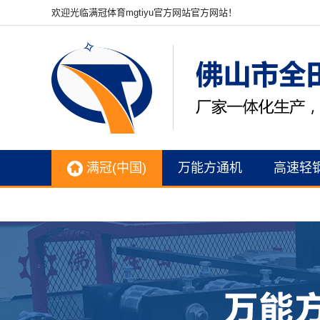
欢迎光临满冠体育mgtiyu官方网站官方网站！
满冠(中国)
万能方通机
高速轻
联系我们