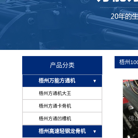
梧州10
产品分类
梧州万能方通机
梧州方通机大王
梧州方通卡骨机
梧州方通凹槽机
梧州高速轻钢龙骨机