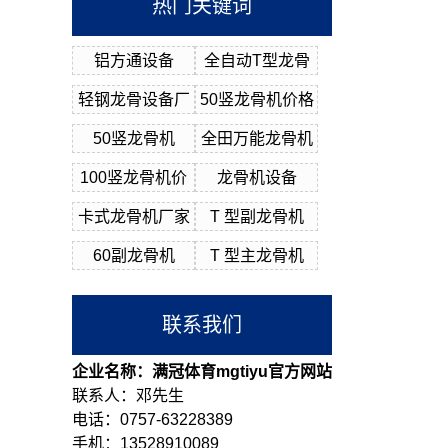
热门关键词
铝方通设备
全自动T型龙骨
轻钢龙骨设备厂
50竖龙骨机价格
50竖龙骨机
全田万能龙骨机
100竖龙骨机价
龙骨机设备
卡式龙骨机厂家
T 型副龙骨机
60副龙骨机
T 型主龙骨机
联系我们
企业名称：满冠体育mgtiyu官方网站
联系人：邓先生
电话：0757-63228389
手机：13528910089