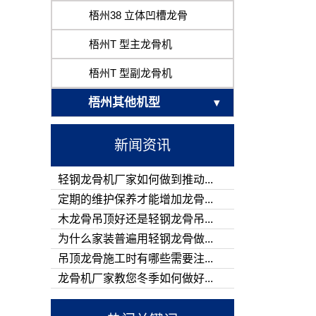
梧州38 立体凹槽龙骨
梧州T 型主龙骨机
梧州T 型副龙骨机
梧州其他机型
新闻资讯
轻钢龙骨机厂家如何做到推动...
定期的维护保养才能增加龙骨...
木龙骨吊顶好还是轻钢龙骨吊...
为什么家装普遍用轻钢龙骨做...
吊顶龙骨施工时有哪些需要注...
龙骨机厂家教您冬季如何做好...