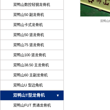
双鸭山数控轻钢龙骨机
双鸭山50 副龙骨机
双鸭山
双鸭山卡式龙骨机
双鸭山50 竖龙骨机
双鸭山75 竖龙骨机
双鸭山100 竖龙骨机
双鸭山38.50 主龙骨机
双鸭山60 主副龙骨机
双鸭山U 型边角机
双鸭山T型龙骨机
双鸭山FUT 贯通龙骨机