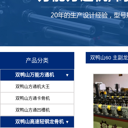
双鸭山60 主副
产品分类
双鸭山万能方通机
双鸭山方通机大王
双鸭山方通卡骨机
双鸭山方通凹槽机
双鸭山高速轻钢龙骨机