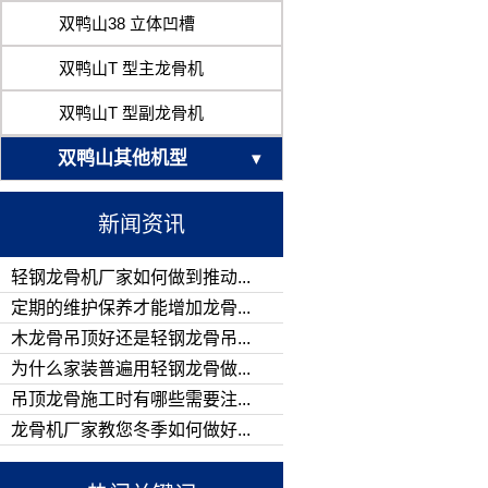
双鸭山38 立体凹槽
双鸭山T 型主龙骨机
双鸭山T 型副龙骨机
双鸭山其他机型
新闻资讯
轻钢龙骨机厂家如何做到推动...
定期的维护保养才能增加龙骨...
木龙骨吊顶好还是轻钢龙骨吊...
为什么家装普遍用轻钢龙骨做...
吊顶龙骨施工时有哪些需要注...
龙骨机厂家教您冬季如何做好...