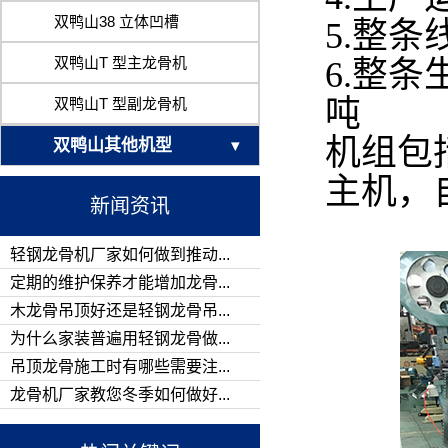
双鸭山38 立体凹槽
5.整
双鸭山T 型主龙骨机
6.整条
吨
双鸭山T 型副龙骨机
机组包
双鸭山其他机型
主机，
新闻资讯
轻钢龙骨机厂家如何做到推动...
定期的维护保养才能增加龙骨...
木龙骨吊顶好还是轻钢龙骨吊...
为什么家装普遍用轻钢龙骨做...
吊顶龙骨施工时有哪些需要注...
龙骨机厂家教您冬季如何做好...