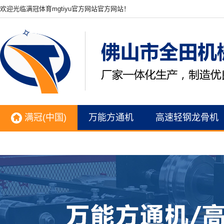
欢迎光临满冠体育mgtiyu官方网站官方网站！
满冠(中国)
万能方通机
高速轻钢龙骨机
联系我们