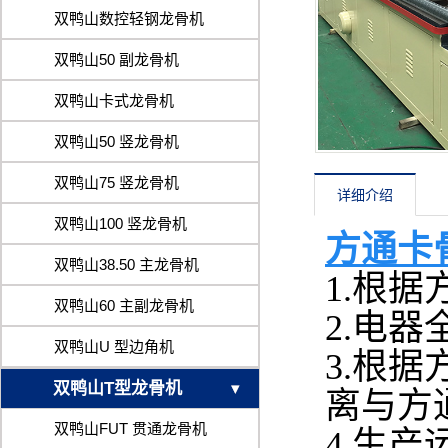
双鸭山数控轻钢龙骨机
双鸭山50 副龙骨机
双鸭山卡式龙骨机
双鸭山50 竖龙骨机
双鸭山75 竖龙骨机
详细介绍
双鸭山100 竖龙骨机
方通卡
双鸭山38.50 主龙骨机
1.根
双鸭山60 主副龙骨机
2.电
双鸭山U 型边角机
3.根
双鸭山T型龙骨机
离与方
双鸭山FUT 贯通龙骨机
4.生产