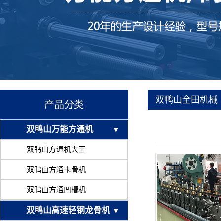
双鸭山全田机械
产品分类
双鸭山万能方通机
双鸭山方通机大王
双鸭山方通卡骨机
双鸭山方通凹槽机
双鸭山高速轻钢龙骨机