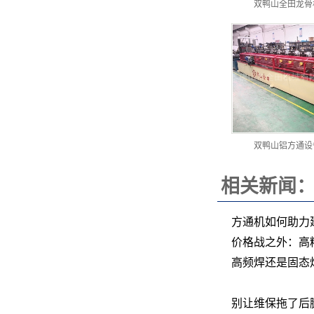
双鸭山全田龙骨
双鸭山铝方通设
相关新闻
方通机如何助力
价格战之外：高
高频焊还是固态
别让维保拖了后