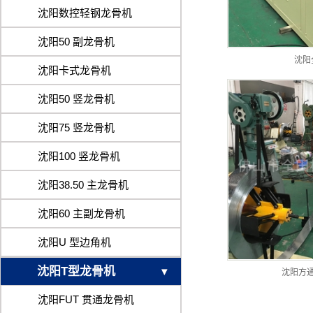
沈阳数控轻钢龙骨机
沈阳50 副龙骨机
沈阳
沈阳卡式龙骨机
沈阳50 竖龙骨机
沈阳75 竖龙骨机
沈阳100 竖龙骨机
沈阳38.50 主龙骨机
沈阳60 主副龙骨机
沈阳U 型边角机
沈阳T型龙骨机
沈阳方
沈阳FUT 贯通龙骨机