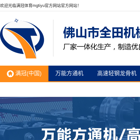
欢迎光临满冠体育mgtiyu官方网站官方网站！
满冠(中国)
万能方通机
高速轻钢龙骨机
联系我们