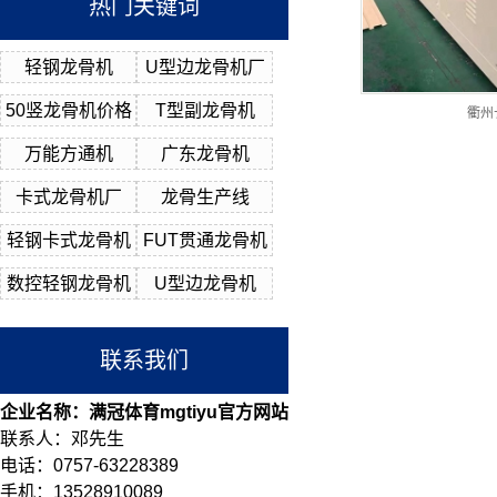
热门关键词
轻钢龙骨机
U型边龙骨机厂
50竖龙骨机价格
T型副龙骨机
衢州
万能方通机
广东龙骨机
卡式龙骨机厂
龙骨生产线
轻钢卡式龙骨机
FUT贯通龙骨机
数控轻钢龙骨机
U型边龙骨机
联系我们
企业名称：满冠体育mgtiyu官方网站
联系人：邓先生
电话：0757-63228389
手机：13528910089