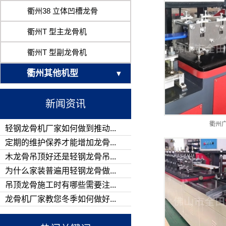
衢州38 立体凹槽龙骨
衢州T 型主龙骨机
衢州T 型副龙骨机
衢州其他机型
新闻资讯
衢州
轻钢龙骨机厂家如何做到推动...
定期的维护保养才能增加龙骨...
木龙骨吊顶好还是轻钢龙骨吊...
为什么家装普遍用轻钢龙骨做...
吊顶龙骨施工时有哪些需要注...
龙骨机厂家教您冬季如何做好...