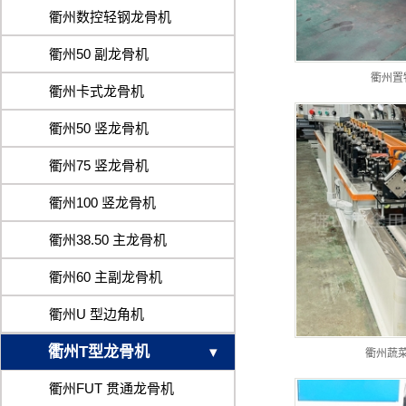
衢州数控轻钢龙骨机
衢州50 副龙骨机
衢州置
衢州卡式龙骨机
衢州50 竖龙骨机
衢州75 竖龙骨机
衢州100 竖龙骨机
衢州38.50 主龙骨机
衢州60 主副龙骨机
衢州U 型边角机
衢州T型龙骨机
衢州蔬
衢州FUT 贯通龙骨机