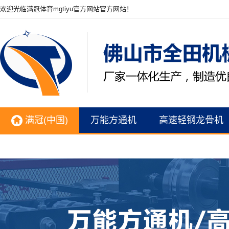
欢迎光临满冠体育mgtiyu官方网站官方网站！
满冠(中国)
万能方通机
高速轻钢龙骨机
联系我们