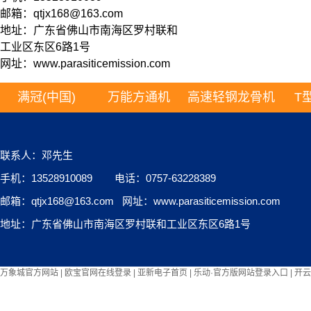
邮箱：qtjx168@163.com
地址：广东省佛山市南海区罗村联和
工业区东区6路1号
网址：www.parasiticemission.com
满冠(中国)
万能方通机
高速轻钢龙骨机
T
联系人：邓先生
手机：13528910089 电话：0757-63228389
邮箱：qtjx168@163.com 网址：www.parasiticemission.com
地址：广东省佛山市南海区罗村联和工业区东区6路1号
万象城官方网站
|
欧宝官网在线登录
|
亚新电子首页
|
乐动·官方版网站登录入口
|
开云