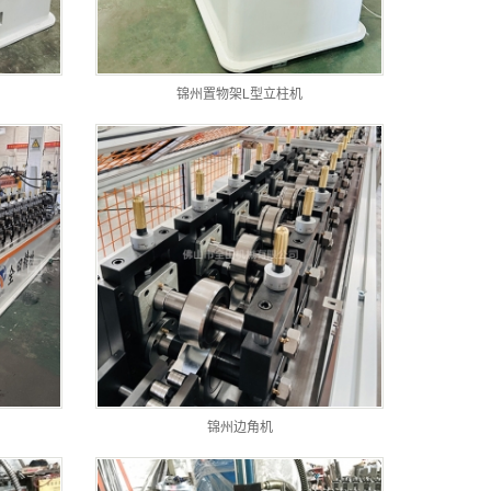
锦州置物架L型立柱机
锦州边角机