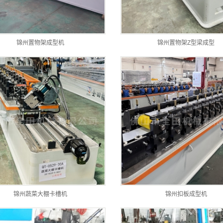
锦州置物架成型机
锦州置物架Z型梁成型
锦州蔬菜大棚卡槽机
锦州扣板成型机