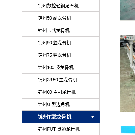
锦州数控轻钢龙骨机
锦州50 副龙骨机
锦州卡式龙骨机
锦州50 竖龙骨机
锦州75 竖龙骨机
锦州100 竖龙骨机
锦州38.50 主龙骨机
锦州60 主副龙骨机
锦州U 型边角机
锦州T型龙骨机
锦州FUT 贯通龙骨机