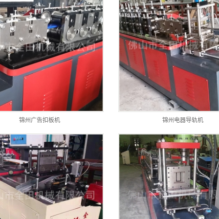
锦州广告扣板机
锦州电器导轨机