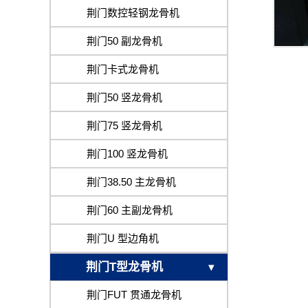
荆门数控轻钢龙骨机
荆门50 副龙骨机
荆门卡式龙骨机
荆门50 竖龙骨机
荆门75 竖龙骨机
荆门100 竖龙骨机
荆门38.50 主龙骨机
荆门60 主副龙骨机
荆门U 型边角机
荆门T型龙骨机
荆门FUT 贯通龙骨机