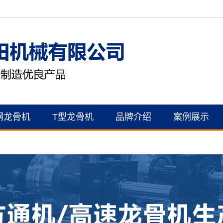
钢龙骨机
T型龙骨机
品牌介绍
案例展示
公司简介
案例展示
资质证书
联系我们