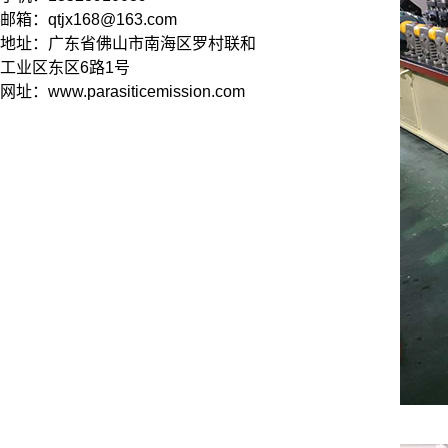
邮箱：qtjx168@163.com
地址：广东省佛山市南海区罗村联和
工业区东区6路1号
网址：www.parasiticemission.com