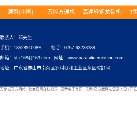
满冠(中国)
万能方通机
高速轻钢龙骨机
T
联系人：邓先生
手机：13528910089 电话：0757-63228389
邮箱：qtjx168@163.com 网址：www.parasiticemission.com
地址：广东省佛山市南海区罗村联和工业区东区6路1号
万象城官方网站
|
欧宝官网在线登录
|
亚新电子首页
|
乐动·官方版网站登录入口
|
开云