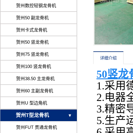
贺州数控轻钢龙骨机
贺州50 副龙骨机
贺州卡式龙骨机
贺州50 竖龙骨机
贺州75 竖龙骨机
详细介绍
贺州100 竖龙骨机
50竖龙
贺州38.50 主龙骨机
1.采
贺州60 主副龙骨机
2.电
贺州U 型边角机
3.精
贺州T型龙骨机
5.生产
贺州FUT 贯通龙骨机
6.采