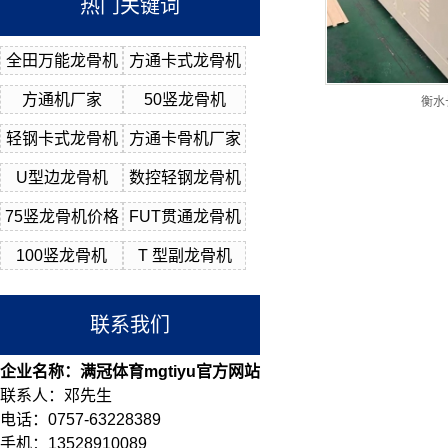
热门关键词
全田万能龙骨机
方通卡式龙骨机
方通机厂家
50竖龙骨机
衡水
轻钢卡式龙骨机
方通卡骨机厂家
U型边龙骨机
数控轻钢龙骨机
75竖龙骨机价格
FUT贯通龙骨机
100竖龙骨机
T 型副龙骨机
联系我们
企业名称：满冠体育mgtiyu官方网站
联系人：邓先生
电话：0757-63228389
手机：13528910089