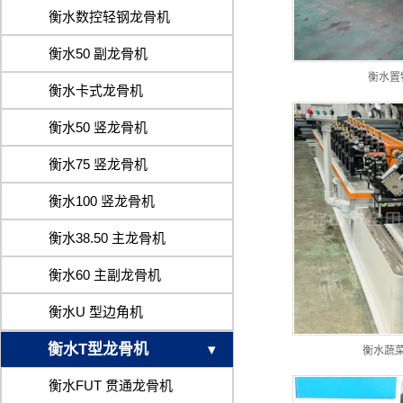
衡水数控轻钢龙骨机
衡水50 副龙骨机
衡水置
衡水卡式龙骨机
衡水50 竖龙骨机
衡水75 竖龙骨机
衡水100 竖龙骨机
衡水38.50 主龙骨机
衡水60 主副龙骨机
衡水U 型边角机
衡水T型龙骨机
衡水蔬
衡水FUT 贯通龙骨机