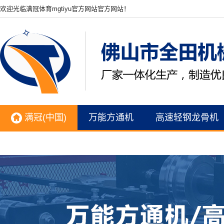
欢迎光临满冠体育mgtiyu官方网站官方网站！
满冠(中国)
万能方通机
高速轻钢龙骨机
联系我们