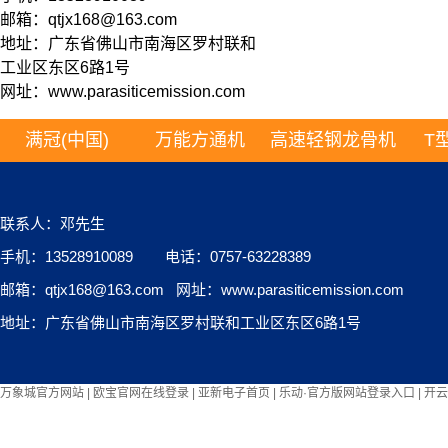
邮箱：qtjx168@163.com
地址：广东省佛山市南海区罗村联和
工业区东区6路1号
网址：www.parasiticemission.com
满冠(中国)
万能方通机
高速轻钢龙骨机
T
联系人：邓先生
手机：13528910089 电话：0757-63228389
邮箱：qtjx168@163.com 网址：www.parasiticemission.com
地址：广东省佛山市南海区罗村联和工业区东区6路1号
万象城官方网站
|
欧宝官网在线登录
|
亚新电子首页
|
乐动·官方版网站登录入口
|
开云