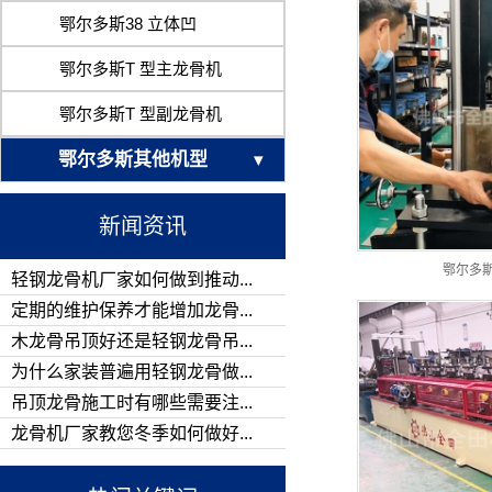
鄂尔多斯38 立体凹
鄂尔多斯T 型主龙骨机
鄂尔多斯T 型副龙骨机
鄂尔多斯其他机型
新闻资讯
鄂尔多
轻钢龙骨机厂家如何做到推动...
定期的维护保养才能增加龙骨...
木龙骨吊顶好还是轻钢龙骨吊...
为什么家装普遍用轻钢龙骨做...
吊顶龙骨施工时有哪些需要注...
龙骨机厂家教您冬季如何做好...