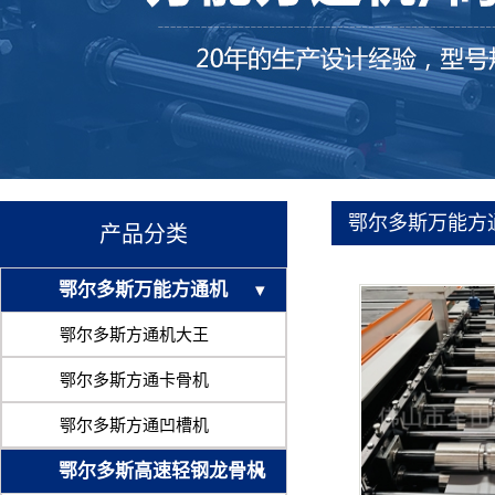
鄂尔多斯万能方
产品分类
鄂尔多斯万能方通机
鄂尔多斯方通机大王
鄂尔多斯方通卡骨机
鄂尔多斯方通凹槽机
鄂尔多斯高速轻钢龙骨机