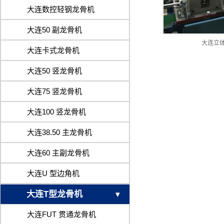
大连数控轻钢龙骨机
大连50 副龙骨机
大连立
大连卡式龙骨机
大连50 竖龙骨机
大连75 竖龙骨机
大连100 竖龙骨机
大连38.50 主龙骨机
大连60 主副龙骨机
大连U 型边角机
大连T型龙骨机
大连FUT 贯通龙骨机