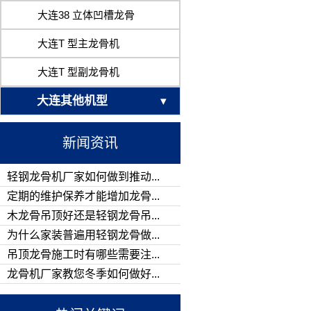
大连38 立体凹槽龙骨
大连T 型主龙骨机
大连T 型副龙骨机
大连其他机型
新闻资讯
轻钢龙骨机厂家如何做到推动...
定期的维护保养才能增加龙骨...
木龙骨吊顶好还是轻钢龙骨吊...
为什么家装普遍用轻钢龙骨做...
吊顶龙骨施工时有哪些需要注...
龙骨机厂家教您冬季如何做好...