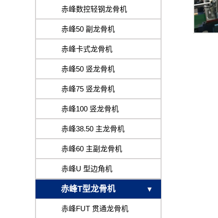
赤峰数控轻钢龙骨机
赤峰50 副龙骨机
赤峰卡式龙骨机
赤峰50 竖龙骨机
赤峰75 竖龙骨机
赤峰100 竖龙骨机
赤峰38.50 主龙骨机
赤峰60 主副龙骨机
赤峰U 型边角机
赤峰T型龙骨机
赤峰FUT 贯通龙骨机