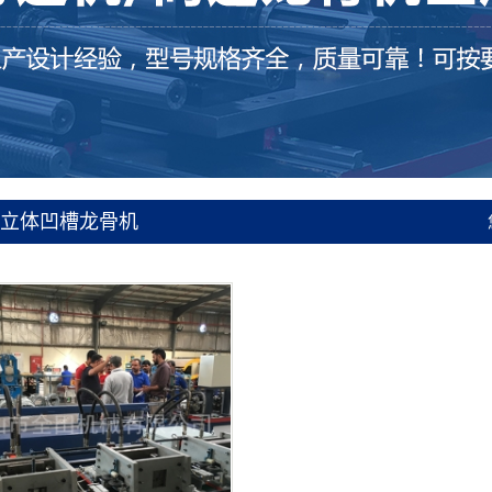
8 立体凹槽龙骨机