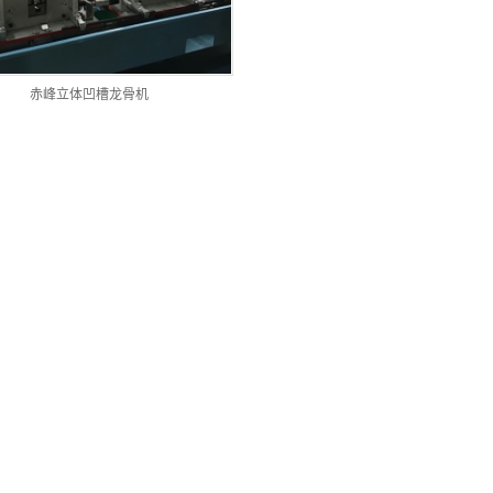
赤峰立体凹槽龙骨机