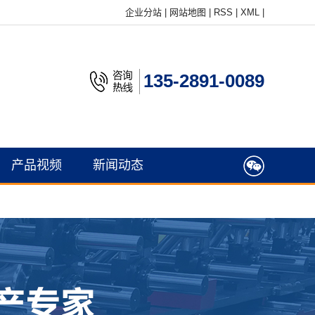
企业分站
|
网站地图
|
RSS
|
XML
|
135-2891-0089
产品视频
新闻动态
公司新闻
行业新闻
常见问题