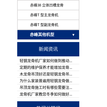
赤峰38 立体凹槽龙骨
赤峰T 型主龙骨机
赤峰T 型副龙骨机
赤峰其他机型
新闻资讯
轻钢龙骨机厂家如何做到推动...
定期的维护保养才能增加龙骨...
木龙骨吊顶好还是轻钢龙骨吊...
为什么家装普遍用轻钢龙骨做...
吊顶龙骨施工时有哪些需要注...
龙骨机厂家教您冬季如何做好...