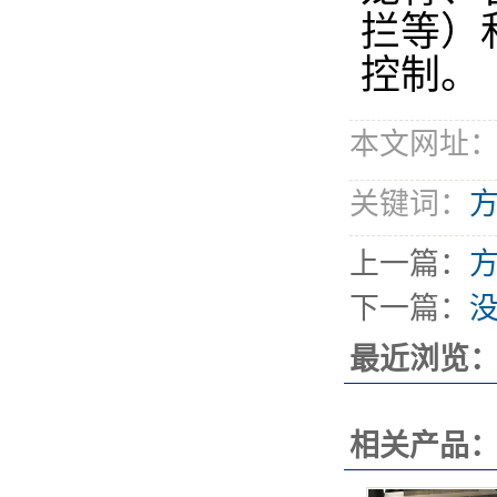
拦等）
控制。
本文网址：/pr
关键词：
上一篇：
下一篇：
最近浏览
相关产品