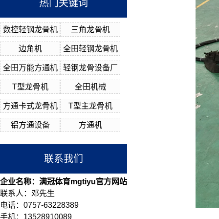
热门关键词
数控轻钢龙骨机
三角龙骨机
边角机
全田轻钢龙骨机
全田万能方通机
轻钢龙骨设备厂
T型龙骨机
全田机械
方通卡式龙骨机
T型主龙骨机
铝方通设备
方通机
联系我们
企业名称：满冠体育mgtiyu官方网站
联系人：邓先生
电话：0757-63228389
手机：13528910089