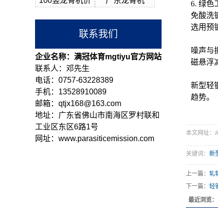
100竖龙骨机价
广东龙骨机
6. 绿
免酸洗
选用预
联系我们
噪声与
企业名称：满冠体育mgtiyu官方网站
磁悬浮
联系人：邓先生
电话：0757-63228389
新型轻
手机：13528910089
趋势。
邮箱：qtjx168@163.com
地址：广东省佛山市南海区罗村联和
工业区东区6路1号
本文网址：/ne
网址：www.parasiticemission.com
关键词：
新
上一篇：
轧
下一篇：
轻
最近浏览：