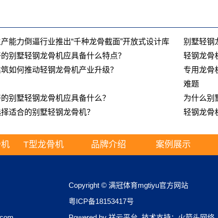
产能力倒逼行业推出“千种龙骨截面”开放式设计库
别墅轻钢
好的别墅轻钢龙骨机应具备什么特点？
轻钢龙骨
建筑如何推动轻钢龙骨机产业升级？
专用龙骨
难题
好的别墅轻钢龙骨机应具备什么？
为什么别
选择适合的别墅轻钢龙骨机？
轻钢龙骨
骨机
T型龙骨机
品牌介绍
案例展示
Copyright © 满冠体育mgtiyu官方网站
粤ICP备18153417号
.com
Powered by
祥云平台
技术支持：
火箭头网络