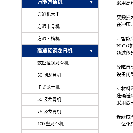
万能方通机
采用高
方通机大王
变频技
在冲压
方通卡骨机
方通凹槽机
2. 智
PLC+
高速轻钢龙骨机
通过传
数控轻钢龙骨机
故障自
设备闲
50 副龙骨机
卡式龙骨机
3. 材
准确送
50 竖龙骨机
采用激
75 竖龙骨机
连续成
100 竖龙骨机
一体化