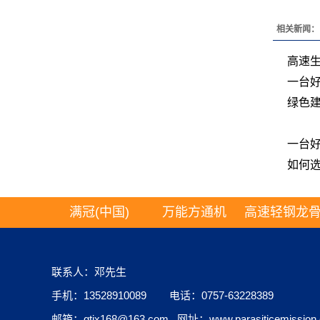
相关新闻：
高速生
一台
绿色
一台
如何
满冠(中国)
万能方通机
高速轻钢龙
联系人：邓先生
手机：13528910089 电话：0757-63228389
邮箱：qtjx168@163.com 网址：www.parasiticemission