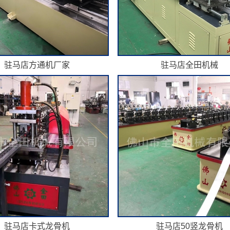
驻马店方通机厂家
驻马店全田机械
驻马店卡式龙骨机
驻马店50竖龙骨机