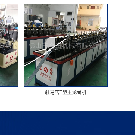
驻马店T型主龙骨机