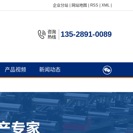
企业分站
|
网站地图
|
RSS
|
XML
|
135-2891-0089
产品视频
新闻动态
公司新闻
行业新闻
常见问题