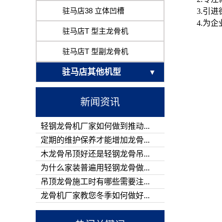
驻马店38 立体凹槽
3.引
4.为
驻马店T 型主龙骨机
驻马店T 型副龙骨机
驻马店其他机型
新闻资讯
轻钢龙骨机厂家如何做到推动...
定期的维护保养才能增加龙骨...
木龙骨吊顶好还是轻钢龙骨吊...
为什么家装普遍用轻钢龙骨做...
吊顶龙骨施工时有哪些需要注...
龙骨机厂家教您冬季如何做好...