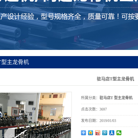
T型主龙骨机
驻马店T型主龙骨机
所属分类：
驻马店T 型主龙骨机
点击次数：
3697
发布日期：
2019/01/03