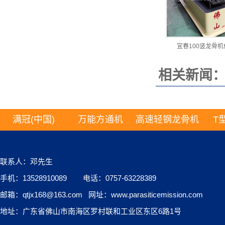
宜春100竖龙骨机
相关新闻
满冠(中国)
万能方通机
高速轻钢龙骨机
T
联系人：邓先生
手机：13528910089 电话：0757-63228389
邮箱：qtjx168@163.com 网址：www.parasiticemission.com
地址：广东省佛山市南海区罗村联和工业区东区6路1号