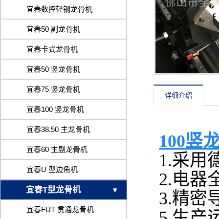
宜春数控轻钢龙骨机
宜春50 副龙骨机
宜春卡式龙骨机
宜春50 竖龙骨机
宜春75 竖龙骨机
详细介绍
宜春100 竖龙骨机
宜春38.50 主龙骨机
100竖
宜春60 主副龙骨机
1.采
宜春U 型边角机
2.电
宜春T型龙骨机
3.精
宜春FUT 贯通龙骨机
5.生产