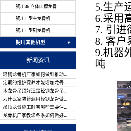
5.生产
铜川38 立体凹槽龙骨
6.采
铜川T 型主龙骨机
7. 
铜川T 型副龙骨机
8. 
铜川其他机型
9.机器
新闻资讯
吨
轻钢龙骨机厂家如何做到推动...
定期的维护保养才能增加龙骨...
木龙骨吊顶好还是轻钢龙骨吊...
为什么家装普遍用轻钢龙骨做...
吊顶龙骨施工时有哪些需要注...
龙骨机厂家教您冬季如何做好...