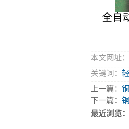
全自
本文网址：/pr
关键词：
上一篇：
下一篇：
最近浏览