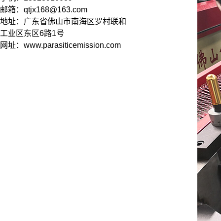
邮箱：qtjx168@163.com
地址：广东省佛山市南海区罗村联和
工业区东区6路1号
网址：www.parasiticemission.com