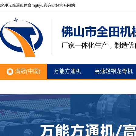
欢迎光临满冠体育mgtiyu官方网站官方网站！
满冠(中国)
万能方通机
高速轻钢龙骨机
联系我们