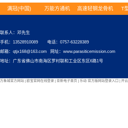
满冠(中国)
万能方通机
高速轻钢龙骨机
T
联系人：邓先生
手机：13528910089 电话：0757-63228389
邮箱：qtjx168@163.com 网址：www.parasiticemission.com
地址：广东省佛山市南海区罗村联和工业区东区6路1号
万象城官方网站
|
欧宝官网在线登录
|
亚新电子首页
|
乐动·官方版网站登录入口
|
开云