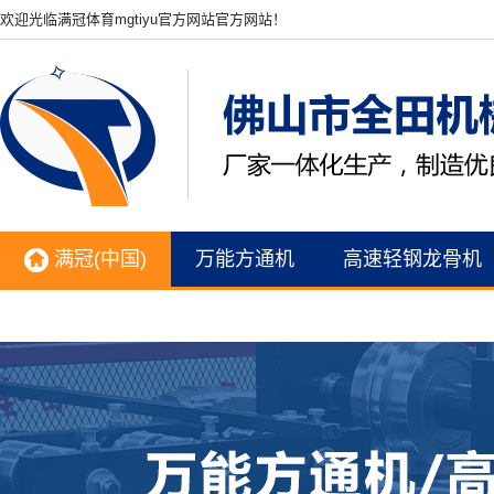
欢迎光临满冠体育mgtiyu官方网站官方网站！
满冠(中国)
万能方通机
高速轻钢龙骨机
联系我们