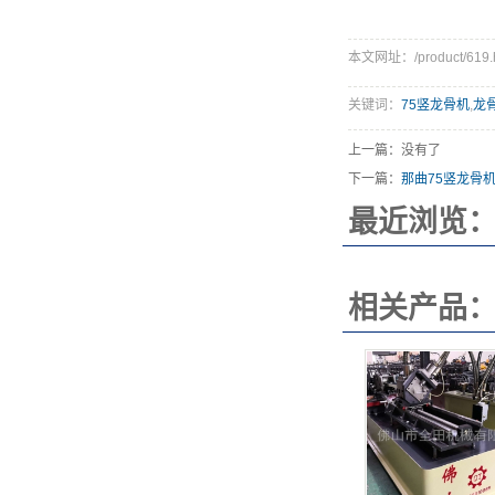
本文网址：/product/619.h
关键词：
75竖龙骨机
,
龙
上一篇：没有了
下一篇：
那曲75竖龙骨
最近浏览
相关产品