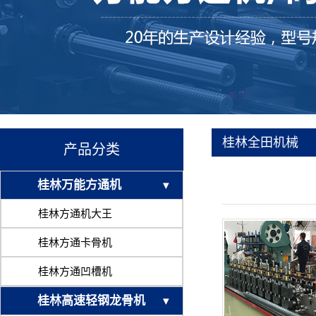
桂林全田机械
产品分类
桂林万能方通机
桂林方通机大王
桂林方通卡骨机
桂林方通凹槽机
桂林高速轻钢龙骨机