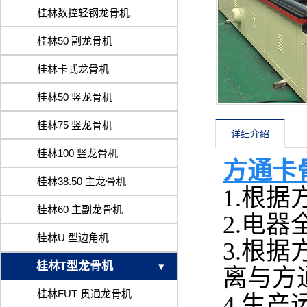
桂林数控轻钢龙骨机
桂林50 副龙骨机
桂林卡式龙骨机
桂林50 竖龙骨机
桂林75 竖龙骨机
详细介绍
桂林100 竖龙骨机
方通卡
桂林38.50 主龙骨机
1.根
桂林60 主副龙骨机
2.电
桂林U 型边角机
3.根
桂林T型龙骨机
离与方
桂林FUT 贯通龙骨机
4.生产