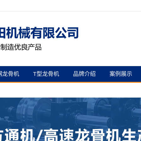
钢龙骨机
T型龙骨机
品牌介绍
案例展示
公司简介
案例展示
资质证书
联系我们