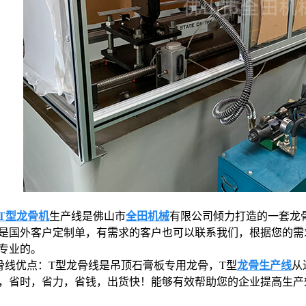
T型龙骨机
生产线是佛山市
全田机械
有限公司倾力打造的一套龙
是国外客户定制单，有需求的客户也可以联系我们，根据您的需
专业的。
骨线优点：T型龙骨线是吊顶石膏板专用龙骨，T型
龙骨生产线
从
，省时，省力，省钱，出货快！能够有效帮助您的企业提高生产