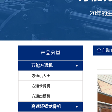
全自动
产品分类
万能方通机
方通机大王
方通卡骨机
方通凹槽机
高速轻钢龙骨机