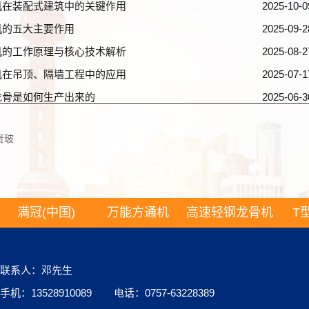
机在装配式建筑中的关键作用
2025-10-0
机的五大主要作用
2025-09-2
机的工作原理与核心技术解析
2025-08-2
机在吊顶、隔墙工程中的应用
2025-07-1
龙骨是如何生产出来的
2025-06-3
贵玻
满冠(中国)
万能方通机
高速轻钢龙骨机
T
联系人：邓先生
手机：13528910089 电话：0757-63228389