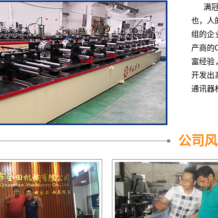
满冠体
也，人
组的企
产商的
富经验
开发出
通讯器
公司风