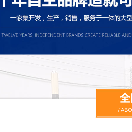
全
/ AB