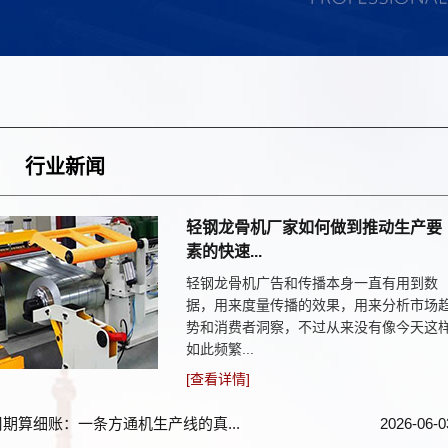
行业新闻
轻钢龙骨机厂家如何做到推动生产要
素的快速...
轻钢龙骨机广告和传播本身一直有用到数
据，用来度量传播的效果，用来分析市场
势和消费者洞察，不过从来没有像今天这
如此频繁...
[查看详情]
期算细账：一条方通机生产线的真...
2026-06-0