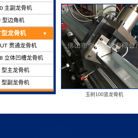
0 主副龙骨机
U 型边角机
T型龙骨机
UT 贯通龙骨机
8 立体凹槽龙骨机
T 型主龙骨机
T 型副龙骨机
玉树100竖龙骨机
其他机型