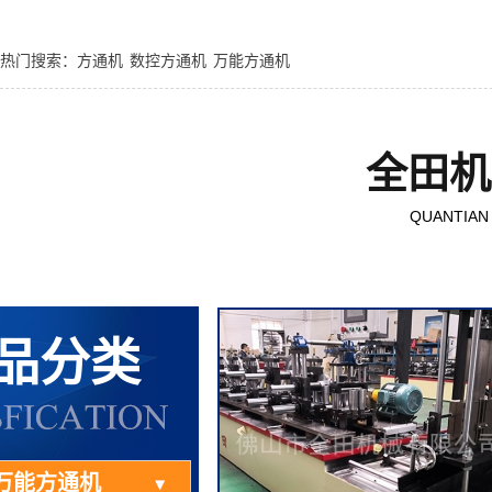
热门搜索：
方通机
数控方通机
万能方通机
全田机
QUANTIAN
品分类
万能方通机