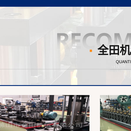
全田机
QUANT