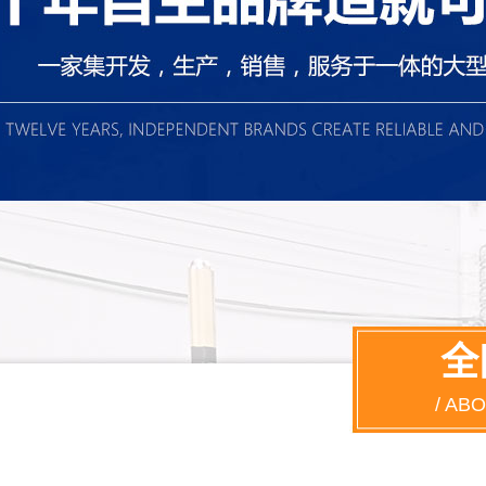
全
/ AB