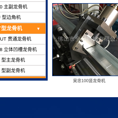
0 主副龙骨机
U 型边角机
T型龙骨机
UT 贯通龙骨机
8 立体凹槽龙骨机
T 型主龙骨机
T 型副龙骨机
吴忠100竖龙骨机
其他机型