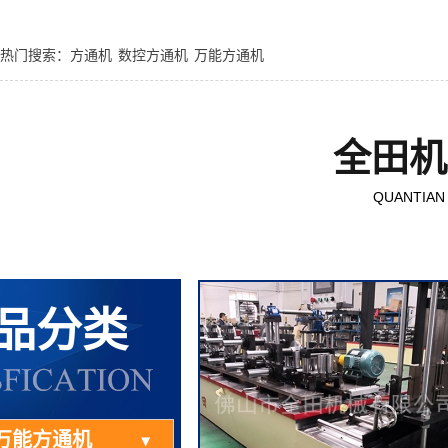
热门搜索：
方通机
数控方通机
万能方通机
全田机
QUANTIAN
品分类
万能方通机