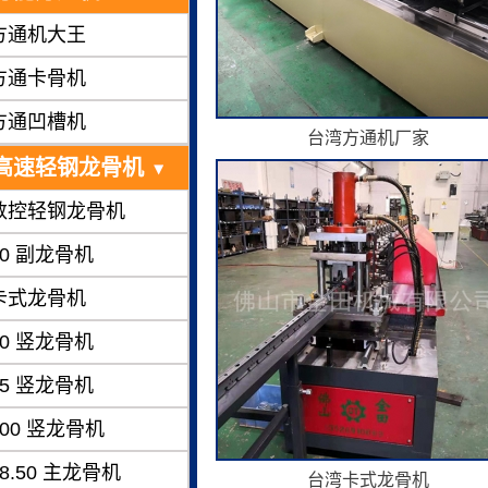
方通机大王
方通卡骨机
方通凹槽机
台湾方通机厂家
高速轻钢龙骨机
数控轻钢龙骨机
0 副龙骨机
卡式龙骨机
0 竖龙骨机
5 竖龙骨机
00 竖龙骨机
8.50 主龙骨机
台湾卡式龙骨机