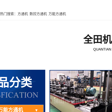
热门搜索：
方通机
数控方通机
万能方通机
全田机
QUANTIAN
品分类
万能方通机