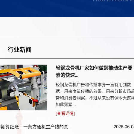
行业新闻
轻钢龙骨机厂家如何做到推动生产要
素的快速...
轻钢龙骨机广告和传播本身一直有用到数
据，用来度量传播的效果，用来分析市场
势和消费者洞察，不过从来没有像今天这
如此频繁...
[查看详情]
期算细账：一条方通机生产线的真...
2026-06-0