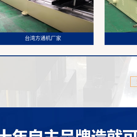
台湾方通机厂家