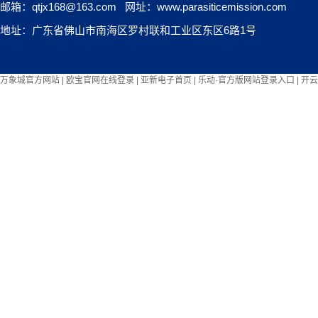
邮箱：qtjx168@163.com 网址：www.parasiticemission.com
地址：广东省佛山市南海区罗村联和工业区东区6路1号
万象城官方网站
|
欧宝官网在线登录
|
亚新电子首页
|
乐动·官方版网站登录入口
|
开云