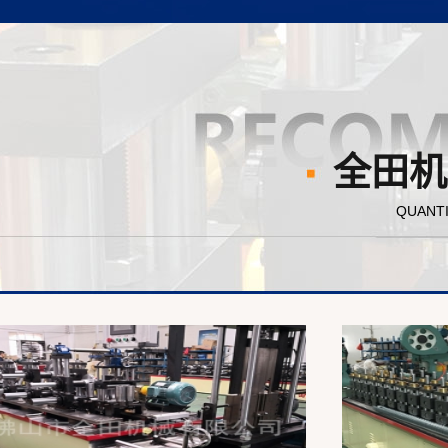
全田机
QUANT