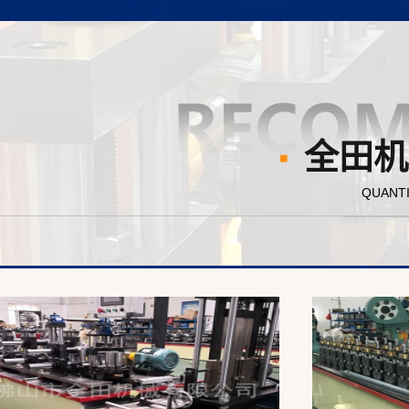
全田机
QUANT