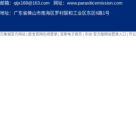
邮箱：qtjx168@163.com 网址：www.parasiticemission.com
地址：广东省佛山市南海区罗村联和工业区东区6路1号
万象城官方网站
|
欧宝官网在线登录
|
亚新电子首页
|
乐动·官方版网站登录入口
|
开云