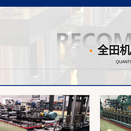
全田机
QUANT