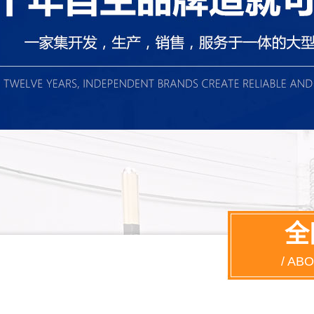
全
/ AB