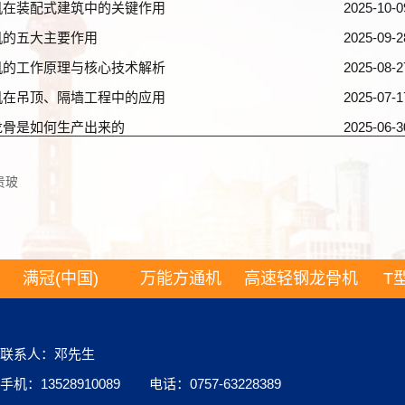
机在装配式建筑中的关键作用
2025-10-0
机的五大主要作用
2025-09-2
机的工作原理与核心技术解析
2025-08-2
机在吊顶、隔墙工程中的应用
2025-07-1
龙骨是如何生产出来的
2025-06-3
贵玻
满冠(中国)
万能方通机
高速轻钢龙骨机
T
联系人：邓先生
手机：13528910089 电话：0757-63228389