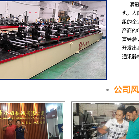
满冠体
也，人
组的企
产商的
富经验
开发出
通讯器
公司风