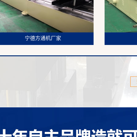
宁德方通机厂家