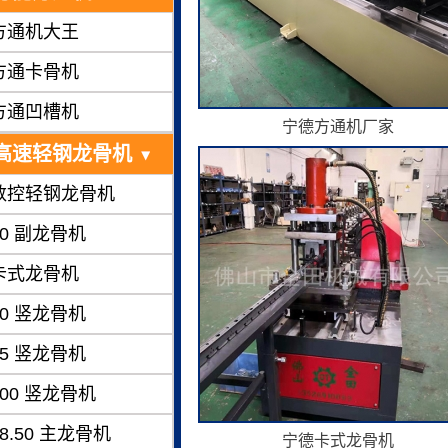
方通机大王
方通卡骨机
方通凹槽机
宁德方通机厂家
高速轻钢龙骨机
数控轻钢龙骨机
0 副龙骨机
卡式龙骨机
0 竖龙骨机
5 竖龙骨机
00 竖龙骨机
8.50 主龙骨机
宁德卡式龙骨机