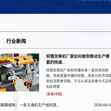
行业新闻
轻钢龙骨机厂家如何做到推动生产要
素的快速...
轻钢龙骨机广告和传播本身一直有用到数
据，用来度量传播的效果，用来分析市场
势和消费者洞察，不过从来没有像今天这
如此频繁...
[查看详情]
期算细账：一条方通机生产线的真...
2026-06-0