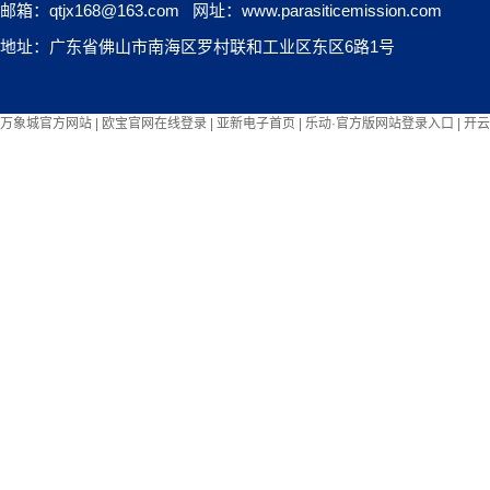
邮箱：qtjx168@163.com 网址：www.parasiticemission.com
地址：广东省佛山市南海区罗村联和工业区东区6路1号
万象城官方网站
|
欧宝官网在线登录
|
亚新电子首页
|
乐动·官方版网站登录入口
|
开云