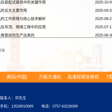
机在装配式建筑中的关键作用
2025-10-0
机的五大主要作用
2025-09-2
机的工作原理与核心技术解析
2025-08-2
机在吊顶、隔墙工程中的应用
2025-07-1
龙骨是如何生产出来的
2025-06-3
贵玻
满冠(中国)
万能方通机
高速轻钢龙骨机
T
联系人：邓先生
手机：13528910089 电话：0757-63228389