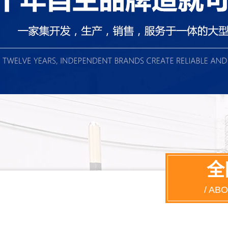
全
/ AB