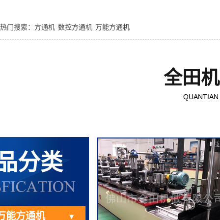
热门搜索：
方通机
数控方通机
万能方通机
全田机
QUANTIAN
品分类
万能方通机