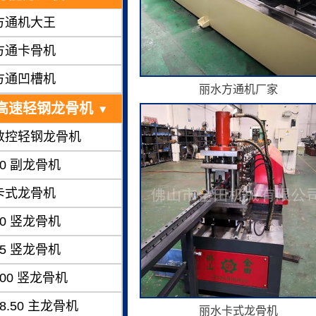
方通机大王
方通卡骨机
方通凹槽机
丽水方通机厂家
高速轻钢龙骨机
数控轻钢龙骨机
0 副龙骨机
卡式龙骨机
0 竖龙骨机
5 竖龙骨机
00 竖龙骨机
8.50 主龙骨机
丽水卡式龙骨机