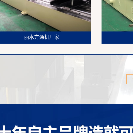
丽水方通机厂家