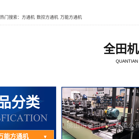
热门搜索：
方通机
数控方通机
万能方通机
全田机
QUANTIAN
品分类
万能方通机