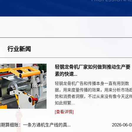
行业新闻
轻钢龙骨机厂家如何做到推动生产要
素的快速...
轻钢龙骨机广告和传播本身一直有用到数
据，用来度量传播的效果，用来分析市场
势和消费者洞察，不过从来没有像今天这
如此频繁...
[查看详情]
期算细账：一条方通机生产线的真...
2026-06-0