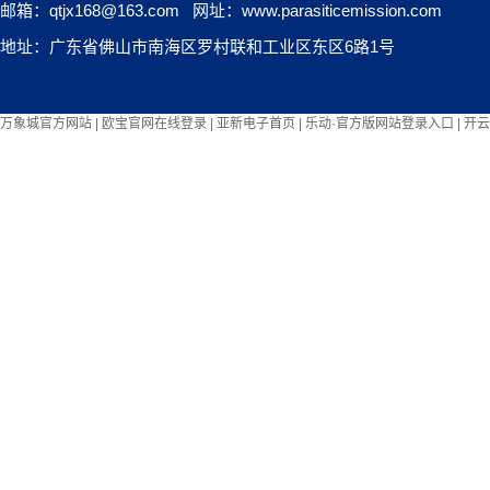
邮箱：qtjx168@163.com 网址：www.parasiticemission.com
地址：广东省佛山市南海区罗村联和工业区东区6路1号
万象城官方网站
|
欧宝官网在线登录
|
亚新电子首页
|
乐动·官方版网站登录入口
|
开云