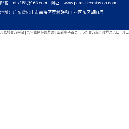
邮箱：qtjx168@163.com 网址：www.parasiticemission.com
地址：广东省佛山市南海区罗村联和工业区东区6路1号
万象城官方网站
|
欧宝官网在线登录
|
亚新电子首页
|
乐动·官方版网站登录入口
|
开云