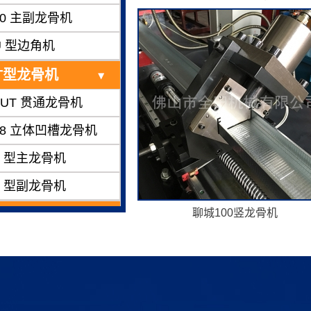
0 主副龙骨机
U 型边角机
T型龙骨机
UT 贯通龙骨机
8 立体凹槽龙骨机
T 型主龙骨机
T 型副龙骨机
聊城100竖龙骨机
其他机型