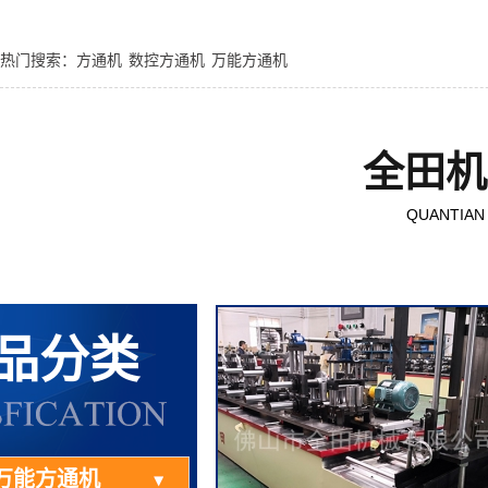
热门搜索：
方通机
数控方通机
万能方通机
全田机
QUANTIAN
品分类
万能方通机