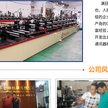
满冠体
也，人
组的企
产商的
富经验
开发出
通讯器
公司风