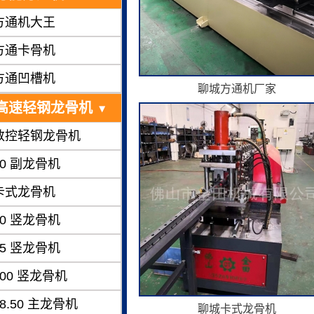
方通机大王
方通卡骨机
方通凹槽机
聊城方通机厂家
高速轻钢龙骨机
数控轻钢龙骨机
0 副龙骨机
卡式龙骨机
0 竖龙骨机
5 竖龙骨机
00 竖龙骨机
8.50 主龙骨机
聊城卡式龙骨机