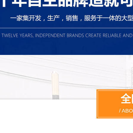
全
/ AB