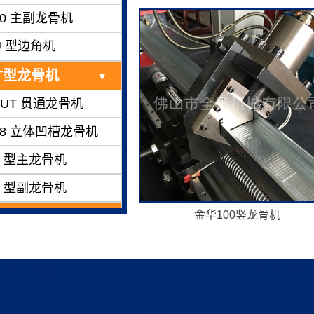
0 主副龙骨机
U 型边角机
T型龙骨机
UT 贯通龙骨机
8 立体凹槽龙骨机
T 型主龙骨机
T 型副龙骨机
金华100竖龙骨机
其他机型