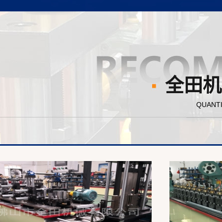
全田机
QUANT