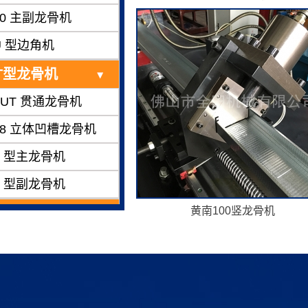
0 主副龙骨机
U 型边角机
T型龙骨机
UT 贯通龙骨机
8 立体凹槽龙骨机
T 型主龙骨机
T 型副龙骨机
黄南100竖龙骨机
其他机型