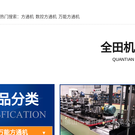
热门搜索：
方通机
数控方通机
万能方通机
全田机
QUANTIAN
品分类
万能方通机