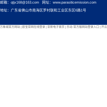
邮箱：qtjx168@163.com 网址：www.parasiticemission.com
地址：广东省佛山市南海区罗村联和工业区东区6路1号
万象城官方网站
|
欧宝官网在线登录
|
亚新电子首页
|
乐动·官方版网站登录入口
|
开云