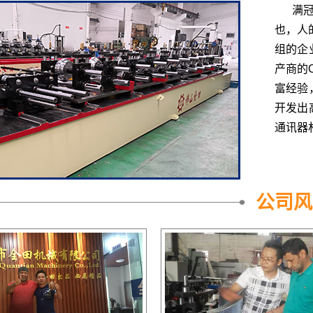
满冠体
也，人
组的企
产商的
富经验
开发出
通讯器
公司风