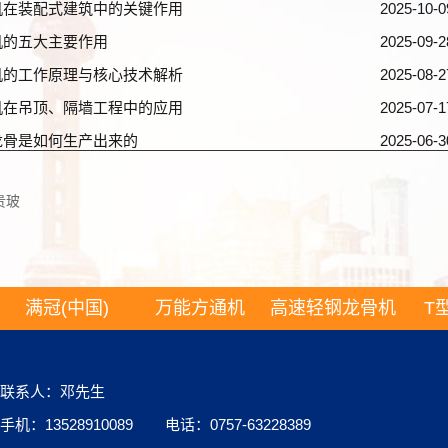
机在装配式建筑中的关键作用
2025-10-0
机的五大主要作用
2025-09-2
机的工作原理与核心技术解析
2025-08-2
机在吊顶、隔墙工程中的应用
2025-07-1
龙骨是如何生产出来的
2025-06-3
贵玻
满冠(中国)
万能方通机
高速轻钢龙骨机
T
联系人：邓先生
手机：13528910089 电话：0757-63228389