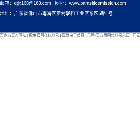
邮箱：qtjx168@163.com 网址：www.parasiticemission.com
地址：广东省佛山市南海区罗村联和工业区东区6路1号
万象城官方网站
|
欧宝官网在线登录
|
亚新电子首页
|
乐动·官方版网站登录入口
|
开云