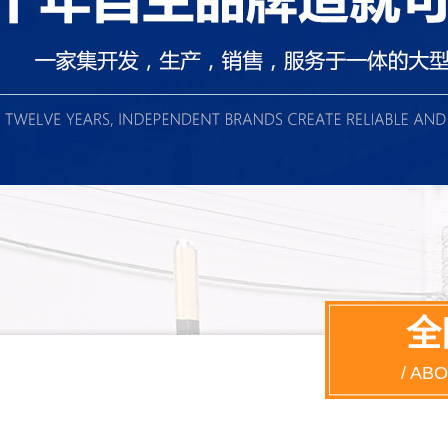
全
/ AB