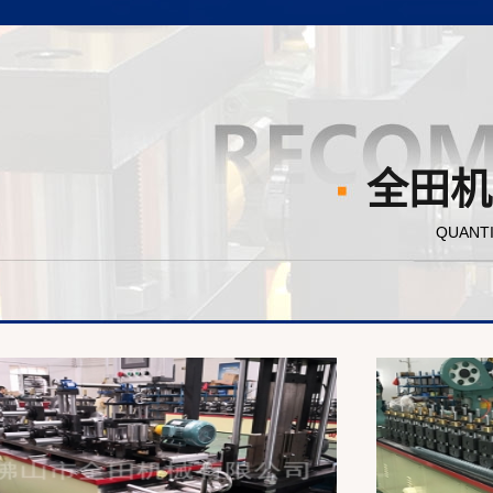
全田机
QUANT