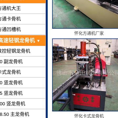
方通机大王
方通卡骨机
方通凹槽机
怀化方通机厂家
高速轻钢龙骨机
数控轻钢龙骨机
0 副龙骨机
卡式龙骨机
0 竖龙骨机
5 竖龙骨机
00 竖龙骨机
8.50 主龙骨机
怀化卡式龙骨机