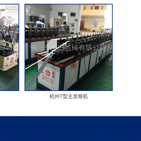
杭州T型主龙骨机