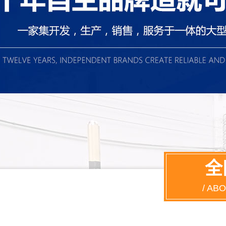
全
/ AB