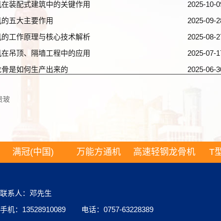
机在装配式建筑中的关键作用
2025-10-0
机的五大主要作用
2025-09-2
机的工作原理与核心技术解析
2025-08-2
机在吊顶、隔墙工程中的应用
2025-07-1
龙骨是如何生产出来的
2025-06-3
贵玻
满冠(中国)
万能方通机
高速轻钢龙骨机
T
联系人：邓先生
手机：13528910089 电话：0757-63228389