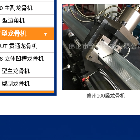
0 主副龙骨机
U 型边角机
T型龙骨机
UT 贯通龙骨机
8 立体凹槽龙骨机
T 型主龙骨机
T 型副龙骨机
儋州100竖龙骨机
其他机型