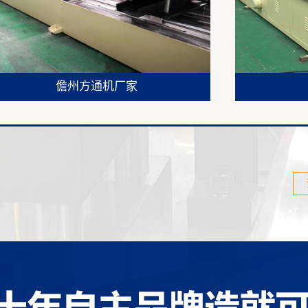
儋州方通机厂家